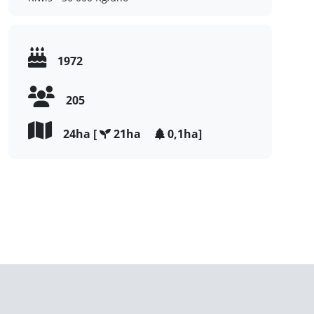
1972
205
24ha [
21ha
0,1ha]